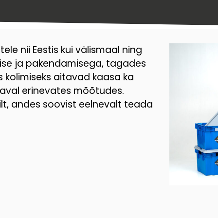
le nii Eestis kui välismaal ning
mise ja pakendamisega, tagades
aks kolimiseks aitavad kaasa ka
daval erinevates mõõtudes.
t, andes soovist eelnevalt teada