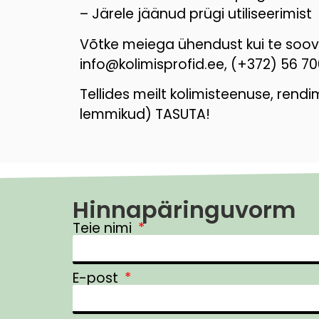
– Järele jäänud prügi utiliseerimist
Võtke meiega ühendust kui te soovi
info@kolimisprofid.ee, (+372) 56 7
Tellides meilt kolimisteenuse, rendim
lemmikud) TASUTA!
Hinnapäringuvorm
Teie nimi
E-post