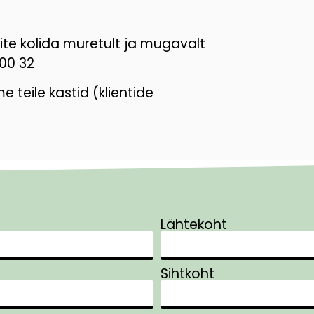
te kolida muretult ja mugavalt
000 32
e teile kastid (klientide
Lähtekoht
Sihtkoht