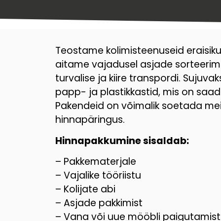
Teostame kolimisteenuseid eraisikute
aitame vajadusel asjade sorteeri
turvalise ja kiire transpordi. Sujuv
papp- ja plastikkastid, mis on saa
Pakendeid on võimalik soetada meil
hinnapäringus.
Hinnapakkumine sisaldab:
– Pakkematerjale
– Vajalike tööriistu
– Kolijate abi
– Asjade pakkimist
– Vana või uue mööbli paigutamist